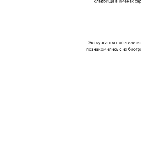
кладбища в именах сар
Экскурсанты посетили мо
познакомились с их биогр