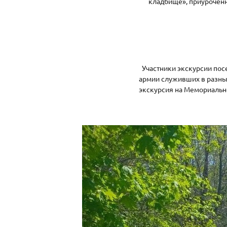
кладбище», приуроченн
Участники экскурсии пос
армии служивших в разны
экскурсия на Мемориально