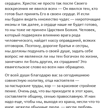
сердцем. Христос не просто так после Своего
воскресения не явился всем — Он явился тем, кто
готов был принять Его в своем сердце. И если
мы будем видеть множество чудес — мироточащие
иконы и так далее, а сердце наше не будет готово,
то мы тоже не примем Царствия Божия. Человек,
который подвержен влиянию врага рода
человеческого, найдет массу оправданий, всяких
отговорок. Поэтому, дорогие братья и сестры,
мы должны подумать о своей душе, задать себе
вопрос: не являемся ли мы тем богачом по жизни,
замечаем ли боль других, их страдания? Это
евангельское слово ко всем нам обращено.
От всей души благодарю вас за сегодняшнюю
совместную молитву, отца настоятеля —
за пастырские труды, хор — за красивое стройное
пение. Очень рад, что вы приходите в этот храм,
составляете общину, семью православную. И нам
надо еще, чтобы мы, выходя из храма, несли что-то
иное, нежели обычные люди, — несли любовь,