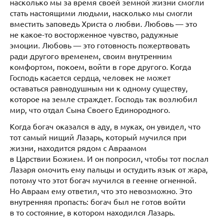
насколько мы за время своей земной жизни смогли
стать настоящими людьми, насколько мы смогли
вместить заповедь Христа о любви. Любовь — это
не какое-то восторженное чувство, радужные
эмоции. Любовь — это готовность пожертвовать
ради другого временем, своим внутренним
комфортом, покоем, войти в горе другого. Когда
Господь касается сердца, человек не может
оставаться равнодушным ни к одному существу,
которое на земле страждет. Господь так возлюбил
мир, что отдал Сына Своего Единородного.
Когда богач оказался в аду, в муках, он увидел, что
тот самый нищий Лазарь, который мучился при
жизни, находится рядом с Авраамом
в Царствии Божием. И он попросил, чтобы тот послал
Лазаря омочить ему пальцы и остудить язык от жара,
потому что этот богач мучился в геенне огненной.
Но Авраам ему ответил, что это невозможно. Это
внутренняя пропасть: богач был не готов войти
в то состояние, в котором находился Лазарь.