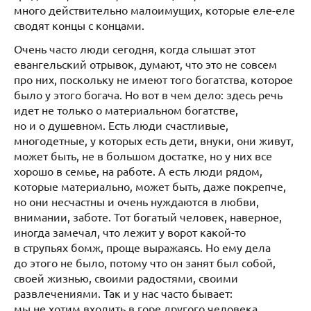
много действительно малоимущих, которые еле-еле
сводят концы с концами.
Очень часто люди сегодня, когда слышат этот
евангельский отрывок, думают, что это не совсем
про них, поскольку не имеют того богатства, которое
было у этого богача. Но вот в чем дело: здесь речь
идет не только о материальном богатстве,
но и о душевном. Есть люди счастливые,
многодетные, у которых есть дети, внуки, они живут,
может быть, не в большом достатке, но у них все
хорошо в семье, на работе. А есть люди рядом,
которые материально, может быть, даже покрепче,
но они несчастны и очень нуждаются в любви,
внимании, заботе. Тот богатый человек, наверное,
иногда замечал, что лежит у ворот какой-то
в струпьях бомж, проще выражаясь. Но ему дела
до этого не было, потому что он занят был собой,
своей жизнью, своими радостями, своими
развлечениями. Так и у нас часто бывает:
мы не хотим входить в горе другого человека.