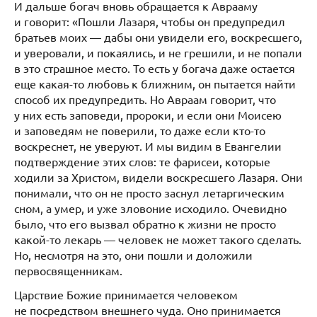
И дальше богач вновь обращается к Аврааму
и говорит: «Пошли Лазаря, чтобы он предупредил
братьев моих — дабы они увидели его, воскресшего,
и уверовали, и покаялись, и не грешили, и не попали
в это страшное место. То есть у богача даже остается
еще какая-то любовь к ближним, он пытается найти
способ их предупредить. Но Авраам говорит, что
у них есть заповеди, пророки, и если они Моисею
и заповедям не поверили, то даже если кто-то
воскреснет, не уверуют. И мы видим в Евангелии
подтверждение этих слов: те фарисеи, которые
ходили за Христом, видели воскресшего Лазаря. Они
понимали, что он не просто заснул летаргическим
сном, а умер, и уже зловоние исходило. Очевидно
было, что его вызвал обратно к жизни не просто
какой-то лекарь — человек не может такого сделать.
Но, несмотря на это, они пошли и доложили
первосвященникам.
Царствие Божие принимается человеком
не посредством внешнего чуда. Оно принимается