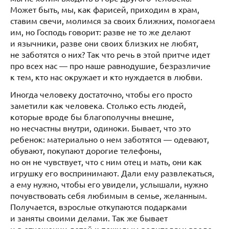
Может быть, мы, как фарисей, приходим в храм,
ставим свечи, молимся за своих ближних, помогаем
им, но Господь говорит: разве не то же делают
и язычники, разве они своих близких не любят,
не заботятся о них? Так что речь в этой притче идет
про всех нас — про наше равнодушие, безразличие
к тем, кто нас окружает и кто нуждается в любви.
Иногда человеку достаточно, чтобы его просто
заметили как человека. Столько есть людей,
которые вроде бы благополучны внешне,
но несчастны внутри, одиноки. Бывает, что это
ребенок: материально о нем заботятся — одевают,
обувают, покупают дорогие телефоны,
но он не чувствует, что с ним отец и мать, они как
игрушку его воспринимают. Дали ему развлекаться,
а ему нужно, чтобы его увидели, услышали, нужно
почувствовать себя любимым в семье, желанным.
Получается, взрослые откупаются подарками
и заняты своими делами. Так же бывает
и в отношении детей к пожилым родителям: вроде