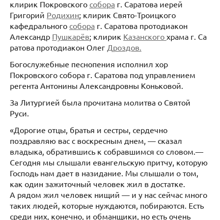
клирик Покровского
собора
г. Саратова иерей
Григорий
Родихин
; клирик Свято-Троицкого
кафедрального
собора
г. Саратова протодиакон
Александр
Пушкарёв
; клирик
Казанского
храма г. Са
ратова протодиакон Олег
Дроздов.
Богослужебные песнопения исполнил хор
Покровского собора г. Саратова под управлением
регента Антонины Александровны Коньковой.
За Литургией была прочитана молитва о Святой
Руси.
«Дорогие отцы, братья и сестры, сердечно
поздравляю вас с воскресным днем, — сказал
владыка, обратившись к собравшимся со словом.—
Сегодня мы слышали евангельскую притчу, которую
Господь нам дает в назидание. Мы слышали о том,
как один зажиточный человек жил в достатке.
А рядом жил человек нищий — и у нас сейчас много
таких людей, которые нуждаются, побираются. Есть
среди них, конечно, и обманщики, но есть очень