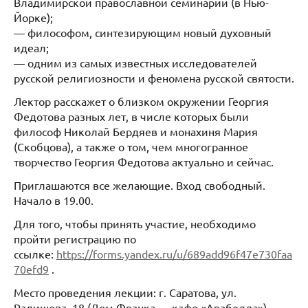
Владимирской православной семинарии (в Нью-
Йорке);
— философом, синтезирующим новый духовный
идеал;
— одним из самых известных исследователей
русской религиозности и феномена русской святости.
Лектор расскажет о близком окружении Георгия
Федотова разных лет, в числе которых были
философ Николай Бердяев и монахиня Мария
(Скобцова), а также о том, чем многогранное
творчество Георгия Федотова актуально и сейчас.
Приглашаются все желающие. Вход свободный.
Начало в 19.00.
Для того, чтобы принять участие, необходимо
пройти регистрацию по
ссылке:
https://forms.yandex.ru/u/689add96f47e730faa
70efd9
.
Место проведения лекции: г. Саратова, ул.
Радищева, 18 (Дом Франка — кафе «Арабелла»)