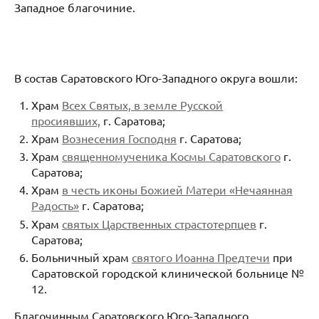
Западное благочиние.
В состав Саратовского Юго-Западного округа вошли:
Храм
Всех Святых, в земле Русской
просиявших,
г. Саратова;
Храм
Вознесения Господня
г. Саратова;
Храм
священномученика Космы Саратовского
г.
Саратова;
Храм
в честь иконы Божией Матери «Нечаянная
Радость»
г. Саратова;
Храм
святых Царственных страстотерпцев
г.
Саратова;
Больничный храм
святого Иоанна Предтечи
при
Саратовской городской клинической больнице №
12.
Благочинным Саратовского Юго-Западного