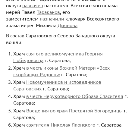
округа
назначен
настоятель Всехсвятского храма
иерей Павел
Тараканов
, его
заместителем
назначили
ключаря Всехсвятского
храма иерея Михаила
Диянова
.
В состав Саратовского Северо-Западного округа
вошли:
Храм
святого великомученика Георгия
Победоносца
г. Саратова;
Храм
в честь иконы Божией Матери «Всех
скорбящих Радость»
г. Саратова;
Храм
Новомучеников и исповедников
Саратовских
г. Саратова;
Храм
в честь Нерукотворного Образа Спасителя
г.
Саратова;
Храм
Введения во храм Пресвятой Богородицы
г.
Саратова;
Храм
святителя Николая Японского
г. Саратова.