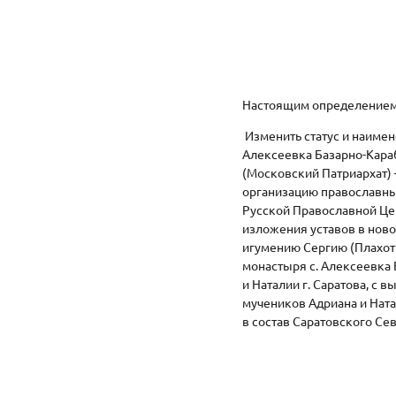
Настоящим определением,
Изменить статус и наиме
Алексеевка Базарно-Кара
(Московский Патриархат) 
организацию православный
Русской Православной Це
изложения уставов в ново
игумению Сергию (Плахот
монастыря с. Алексеевка 
и Наталии г. Саратова, с
мучеников Адриана и Ната
в состав Саратовского Се