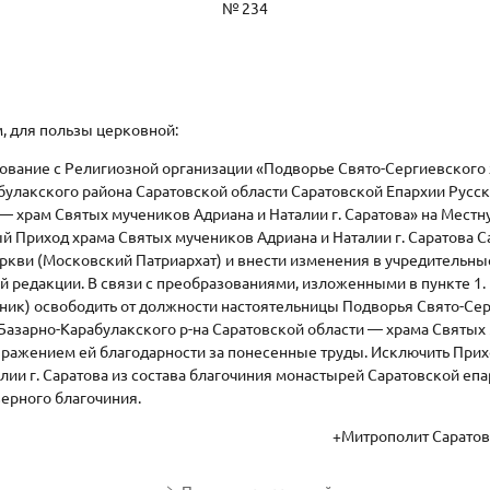
№ 234
 для пользы церковной:
нование с Религиозной организации «Подворье Свято-Сергиевского
булакского района Саратовской области Саратовской Епархии Русс
— храм Святых мучеников Адриана и Наталии г. Саратова» на Мест
 Приход храма Святых мучеников Адриана и Наталии г. Саратова С
ркви (Московский Патриархат) и внести изменения в учредительн
й редакции. В связи с преобразованиями, изложенными в пункте 1. 
ник) освободить от должности настоятельницы Подворья Свято-Се
Базарно-Карабулакского р-на Саратовской области — храма Святых
 выражением ей благодарности за понесенные труды. Исключить При
лии г. Саратова из состава благочиния монастырей Саратовской епа
верного благочиния.
+Митрополит Саратов