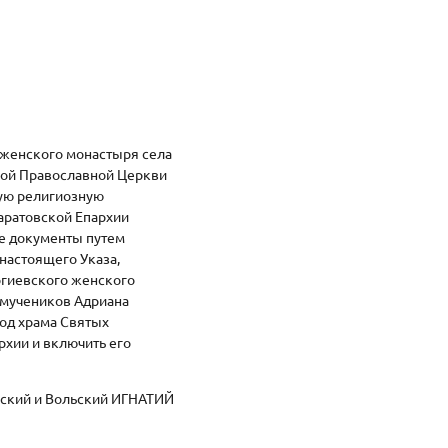
 женского монастыря села
кой Православной Церкви
ную религиозную
аратовской Епархии
ые документы путем
настоящего Указа,
ргиевского женского
 мучеников Адриана
ход храма Святых
рхии и включить его
ский и Вольский ИГНАТИЙ