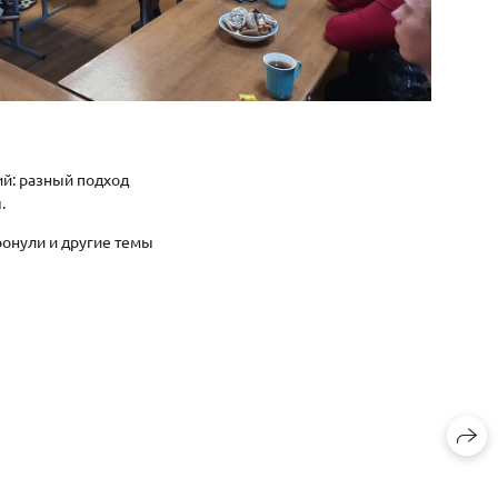
ий: разный подход
.
ронули и другие темы