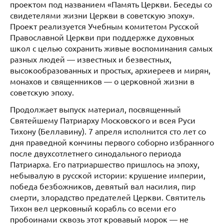
проектом под названием «Память Церкви. Беседы со
свидетелями жизни Церкви в советскую эпоху».
Проект реализуется Учебным комитетом Русской
Православной Церкви при поддержке духовных
школ с целью сохранить живые воспоминания самых
разных людей — известных и безвестных,
высокообразованных и простых, архиереев и мирян,
монахов и священников — о церковной жизни в
советскую эпоху.
Продолжает выпуск материал, посвященный
Святейшему Патриарху Московского и всея Руси
Тихону (Беллавину). 7 апреля исполнится сто лет со
дня праведной кончины первого соборно избранного
после двухсотлетнего синодального периода
Патриарха. Его патриаршество пришлось на эпоху,
небывалую в русской истории: крушение империи,
победа безбожников, девятый вал насилия, пир
смерти, злорадство предателей Церкви. Святитель
Тихон вел церковный корабль со всеми его
пробоинами сквозь этот кровавый морок — не